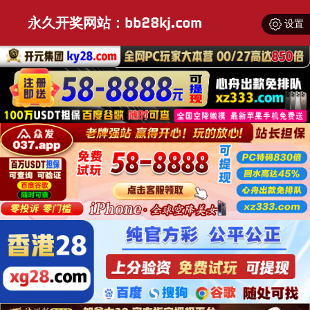
永久开奖网站：bb28kj.com
设置